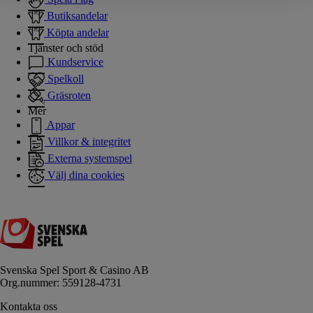
Butiksandelar
Köpta andelar
Tjänster och stöd
Kundservice
Spelkoll
Gräsroten
Mer
Appar
Villkor & integritet
Externa systemspel
Välj dina cookies
Svenska Spel Sport & Casino AB
Org.nummer: 559128-4731
Kontakta oss