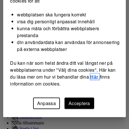
cookies för att
Live Casino
webbplatsen ska fungera korrekt
Poker
visa dig personligt anpassat innehåll
Bingo
kunna mäta och förbättra webbplatsers
PIX - Färdiga spel
prestanda
Resultat
din användardata kan användas för annonsering
Stryktipset
på externa webbplatser
Europatipset
Du kan när som helst ändra ditt val längst ner på
Topptipset
webbplatserna under "Välj dina cookies". Här kan
Måltipset
du läsa mer om hur vi behandlar dina
Här
finns
Challenge
information om cookies.
Powerplay
Bomben
Anpassa
Acceptera
Matchen
Sportservice
Spela tillsammans
Spela i lag