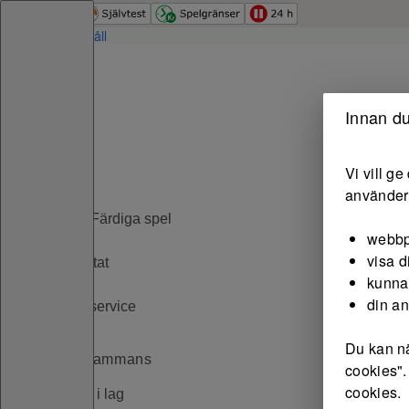
Hoppa till innehåll
Start
Innan du
Spela
Vi vill g
Spel
använder 
PIX - Färdiga spel
webbp
visa d
Resultat
kunna
din a
Sportservice
Du kan nä
Spela tillsammans
cookies".
cookies.
Spela i lag