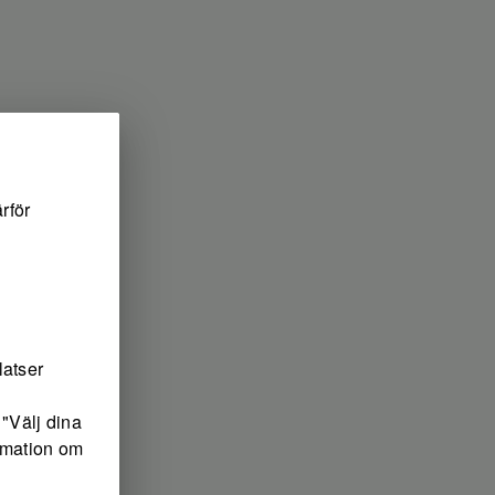
rför
latser
"Välj dina
ormation om