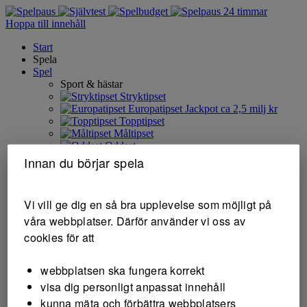
Hoppa till innehåll
Start
Spela
Spel
Sport & hästar
Stryktipset
Europatipset
Jackpot ca 2,5 milj kr
Topptipset
Måltipset
Oddset
Challenge
Innan du börjar spela
Powerplay
Bomben
Matchen
Vi vill ge dig en så bra upplevelse som möjligt på
Casino, poker & bingo
våra webbplatser. Därför använder vi oss av
Casino
Live Casino
cookies för att
Poker
Bingo
webbplatsen ska fungera korrekt
PIX - Färdiga spel
Resultat
visa dig personligt anpassat innehåll
Stryktipset
kunna mäta och förbättra webbplatsers
Europatipset