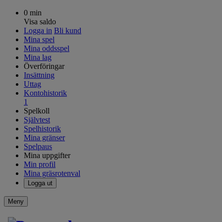
0 min
Visa saldo
Logga in
Bli kund
Mina spel
Mina oddsspel
Mina lag
Överföringar
Insättning
Uttag
Kontohistorik
1
Spelkoll
Självtest
Spelhistorik
Mina gränser
Spelpaus
Mina uppgifter
Min profil
Mina gräsrotenval
Logga ut
Meny