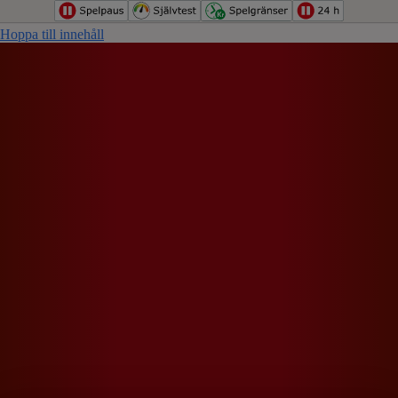
Hoppa till innehåll
Start
Spela
Spel
PIX - Färdiga spel
Resultat