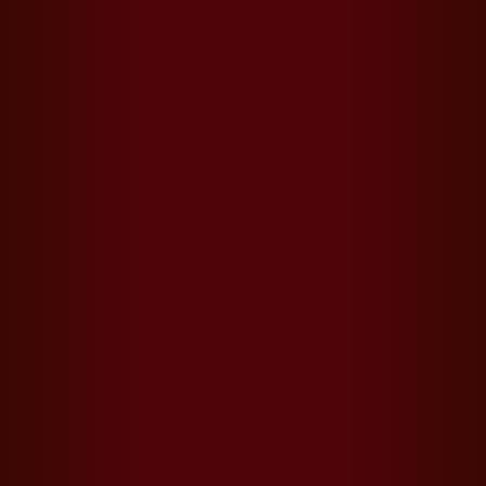
Bli kund
Mina spel
Mina oddsspel
Mina lag
Överföringar
Insättning
Uttag