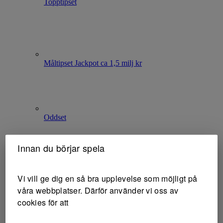
Topptipset
Måltipset
Jackpot ca 1,5 milj kr
Oddset
Innan du börjar spela
Challenge
Vi vill ge dig en så bra upplevelse som möjligt på
våra webbplatser. Därför använder vi oss av
Powerplay
cookies för att