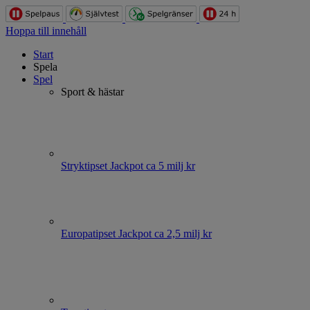
Hoppa till innehåll
Start
Spela
Spel
Sport & hästar
Stryktipset
Jackpot ca 5 milj kr
Europatipset
Jackpot ca 2,5 milj kr