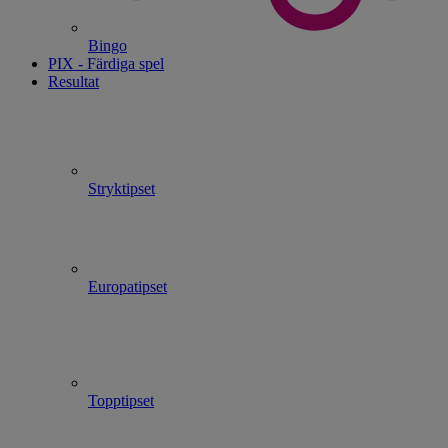
Bingo
PIX - Färdiga spel
Resultat
Stryktipset
Europatipset
Topptipset