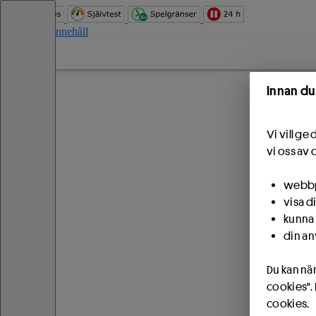
Hoppa till innehåll
Innan du
Vi vill g
vi oss av 
webbpl
visa d
kunna 
din an
Du kan när
cookies".
cookies.