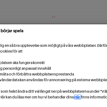
 börjar spela
e dig en så bra upplevelse som möjligt på våra webbplatser. Därf
cookies för att
atsen ska fungera korrekt
ig personligt anpassat innehåll
mäta och förbättra webbplatsers prestanda
vändardata kan användas för annonsering på externa webbpla
 som helst ändra ditt val längst ner på webbplatserna under "Väl
 Här kan du läsa mer om hur vi behandlar dina
Här
finns informat