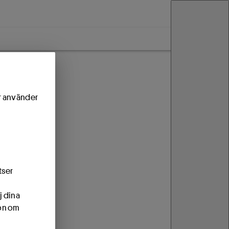
ör använder
tser
j dina
ion om