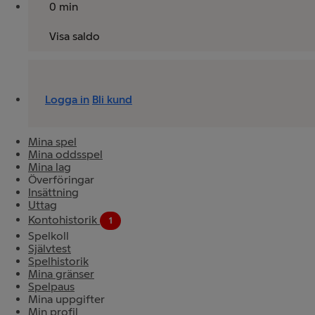
0 min
Visa saldo
Logga in
Bli kund
Mina spel
Mina oddsspel
Mina lag
Överföringar
Insättning
Uttag
Kontohistorik
1
Spelkoll
Självtest
Spelhistorik
Mina gränser
Spelpaus
Mina uppgifter
Min profil