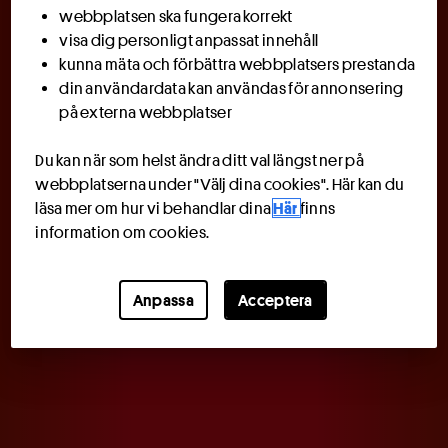
Butiksandelar
webbplatsen ska fungera korrekt
visa dig personligt anpassat innehåll
Köpta andelar
kunna mäta och förbättra webbplatsers prestanda
din användardata kan användas för annonsering
på externa webbplatser
Tjänster och stöd
Kundservice
Du kan när som helst ändra ditt val längst ner på
webbplatserna under "Välj dina cookies". Här kan du
Spelkoll
läsa mer om hur vi behandlar dina
Här
finns
information om cookies.
Gräsroten
Anpassa
Acceptera
Mer
Appar
Villkor & integritet
Externa systemspel