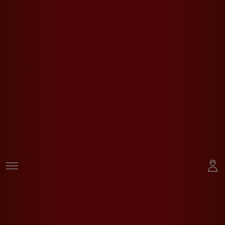
Välj dina cookies
Svenska Spel Sport & Casino AB
Org.nummer: 559128-4731
Kontakta oss
Telefon:
0770-11 11 11
Spel för dig över 18 år
Spelinspektionen är tillsynsmyndighet.
Licensen från Spelinspektionen gäller från och med den 1
januari 2019 till och med den 31 december 2028.