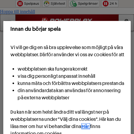
Hoppa till innehåll
Innan du börjar spela
Vi vill ge dig en så bra upplevelse som möjligt på våra
webbplatser. Därför använder vi oss av cookies för att
webbplatsen ska fungera korrekt
visa dig personligt anpassat innehåll
kunna mäta och förbättra webbplatsers prestanda
din användardata kan användas för annonsering
på externa webbplatser
Du kan när som helst ändra ditt val längst ner på
webbplatserna under "Välj dina cookies". Här kan du
läsa mer om hur vi behandlar dina
Här
finns
information om cookies.