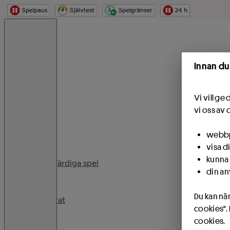
Hoppa
Start
Innan du
Vi vill g
Spela
vi oss av 
Spel
webbpl
visa d
kunna 
PIX - Färdiga spel
din an
Du kan när
Resultat
cookies".
cookies.