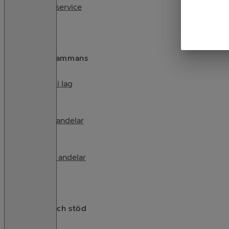
Sportservice
Spela tillsammans
Spela i lag
Butiksandelar
Köpta andelar
Tjänster och stöd