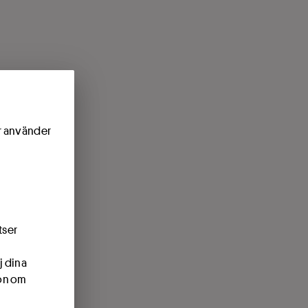
ör använder
tser
j dina
ion om