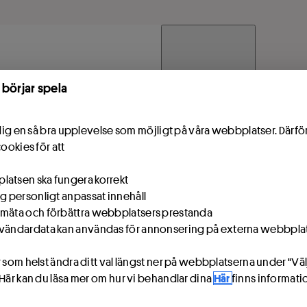
 till innehåll
 börjar spela
e dig en så bra upplevelse som möjligt på våra webbplatser. Därf
cookies för att
atsen ska fungera korrekt
ig personligt anpassat innehåll
mäta och förbättra webbplatsers prestanda
vändardata kan användas för annonsering på externa webbpla
 som helst ändra ditt val längst ner på webbplatserna under "Väl
 Här kan du läsa mer om hur vi behandlar dina
Här
finns informat