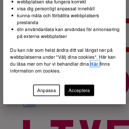
webbplatsen ska fungera korrekt
visa dig personligt anpassat innehåll
kunna mäta och förbättra webbplatsers
prestanda
Bomben
din användardata kan användas för annonsering
på externa webbplatser
Du kan när som helst ändra ditt val längst ner på
Matchen
webbplatserna under "Välj dina cookies". Här kan
Casino, poker & bingo
du läsa mer om hur vi behandlar dina
Här
finns
information om cookies.
Anpassa
Acceptera
Casino