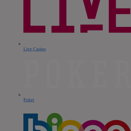
Live Casino
Poker