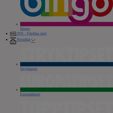
Bingo
PIX - Färdiga spel
Resultat
Stryktipset
Europatipset