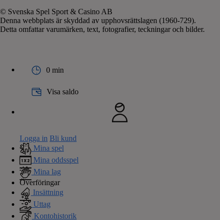
© Svenska Spel Sport & Casino AB
Denna webbplats är skyddad av upphovsrättslagen (1960-729).
Detta omfattar varumärken, text, fotografier, teckningar och bilder.
0 min
Visa saldo
Logga in
Bli kund
Mina spel
Mina oddsspel
Mina lag
Överföringar
Insättning
Uttag
Kontohistorik