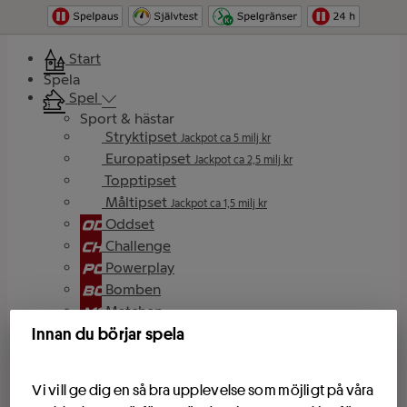
Hoppa till innehåll
Start
Spela
Spel
Sport & hästar
Stryktipset
Jackpot ca 5 milj kr
Europatipset
Jackpot ca 2,5 milj kr
Topptipset
Måltipset
Jackpot ca 1,5 milj kr
Oddset
Challenge
Powerplay
Bomben
Matchen
Casino, poker & bingo
Innan du börjar spela
Casino
Live Casino
Vi vill ge dig en så bra upplevelse som möjligt på våra
Poker