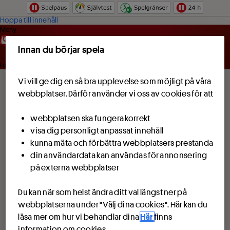
Hoppa till innehåll
Meny
Innan du börjar spela
Logga in
Vi vill ge dig en så bra upplevelse som möjligt på våra
webbplatser. Därför använder vi oss av cookies för att
webbplatsen ska fungera korrekt
visa dig personligt anpassat innehåll
kunna mäta och förbättra webbplatsers prestanda
din användardata kan användas för annonsering
på externa webbplatser
Du kan när som helst ändra ditt val längst ner på
webbplatserna under "Välj dina cookies". Här kan du
läsa mer om hur vi behandlar dina
Här
finns
information om cookies.