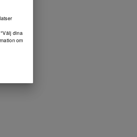
latser
"Välj dina
ormation om