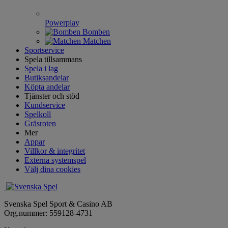
Powerplay
Bomben
Matchen
Sportservice
Spela tillsammans
Spela i lag
Butiksandelar
Köpta andelar
Tjänster och stöd
Kundservice
Spelkoll
Gräsroten
Mer
Appar
Villkor & integritet
Externa systemspel
Välj dina cookies
Svenska Spel Sport & Casino AB
Org.nummer: 559128-4731