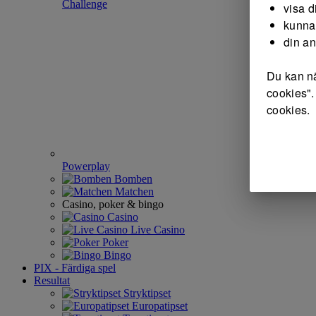
Challenge
visa d
kunna
din a
Du kan nä
cookies".
cookies.
Powerplay
Bomben
Matchen
Casino, poker & bingo
Casino
Live Casino
Poker
Bingo
PIX - Färdiga spel
Resultat
Stryktipset
Europatipset