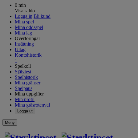
0 min
Visa saldo
Logga in
Bli kund
Mina spel
Mina oddsspel
Mina lag
Överföringar
Insättning
Uttag
Kontohistorik
1
Spelkoll
Självtest
Spelhistorik
Mina gränser
Spelpaus
Mina uppgifter
Min profil
Mina gräsrotenval
Logga ut
Meny