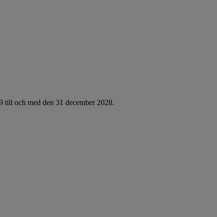
19 till och med den 31 december 2028.