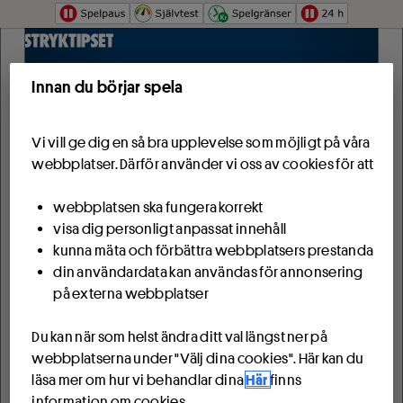
Hoppa till innehåll
Innan du börjar spela
Vi vill ge dig en så bra upplevelse som möjligt på våra
webbplatser. Därför använder vi oss av cookies för att
webbplatsen ska fungera korrekt
visa dig personligt anpassat innehåll
kunna mäta och förbättra webbplatsers prestanda
din användardata kan användas för annonsering
på externa webbplatser
Du kan när som helst ändra ditt val längst ner på
webbplatserna under "Välj dina cookies". Här kan du
läsa mer om hur vi behandlar dina
Här
finns
information om cookies.