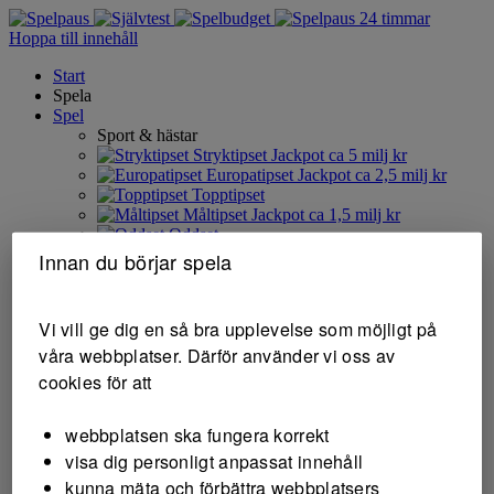
Hoppa till innehåll
Start
Spela
Spel
Sport & hästar
Stryktipset
Jackpot ca 5 milj kr
Europatipset
Jackpot ca 2,5 milj kr
Topptipset
Måltipset
Jackpot ca 1,5 milj kr
Oddset
Challenge
Innan du börjar spela
Powerplay
Bomben
Matchen
Vi vill ge dig en så bra upplevelse som möjligt på
Casino, poker & bingo
våra webbplatser. Därför använder vi oss av
Casino
Live Casino
cookies för att
Poker
Bingo
webbplatsen ska fungera korrekt
PIX - Färdiga spel
Resultat
visa dig personligt anpassat innehåll
Stryktipset
kunna mäta och förbättra webbplatsers
Europatipset