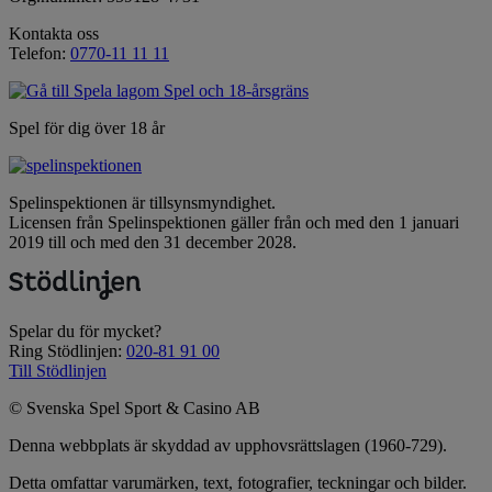
Kontakta oss
Telefon:
0770-11 11 11
Spel för dig över 18 år
Spelinspektionen är tillsynsmyndighet.
Licensen från Spelinspektionen gäller från och med den 1 januari
2019 till och med den 31 december 2028.
Spelar du för mycket?
Ring Stödlinjen:
020-81 91 00
Till Stödlinjen
© Svenska Spel Sport & Casino AB
Denna webbplats är skyddad av upphovsrättslagen (1960-729).
Detta omfattar varumärken, text, fotografier, teckningar och bilder.