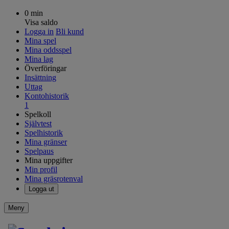
0 min
Visa saldo
Logga in
Bli kund
Mina spel
Mina oddsspel
Mina lag
Överföringar
Insättning
Uttag
Kontohistorik
1
Spelkoll
Självtest
Spelhistorik
Mina gränser
Spelpaus
Mina uppgifter
Min profil
Mina gräsrotenval
Logga ut
Meny