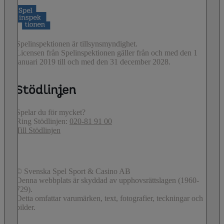
Spelinspektionen är tillsynsmyndighet.
Licensen från Spelinspektionen gäller från och med den 1
januari 2019 till och med den 31 december 2028.
Spelar du för mycket?
Ring Stödlinjen:
020-81 91 00
Till Stödlinjen
© Svenska Spel Sport & Casino AB
Denna webbplats är skyddad av upphovsrättslagen (1960-
729).
Detta omfattar varumärken, text, fotografier, teckningar och
bilder.