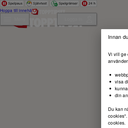
Hoppa till innehåll
Meny
Logga in
Innan du
Vi vill g
använder 
webbp
visa d
kunna
din a
Du kan nä
cookies".
cookies.