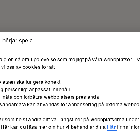
 börjar spela
e dig en så bra upplevelse som möjligt på våra webbplatser. Dä
vi oss av cookies för att
latsen ska fungera korrekt
ig personligt anpassat innehåll
 mäta och förbättra webbplatsers prestanda
nvändardata kan användas för annonsering på externa webbp
r som helst ändra ditt val längst ner på webbplatserna under 
 Här kan du läsa mer om hur vi behandlar dina
Här
finns inf