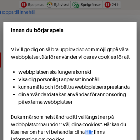
Hoppa till innehåll
Start
Innan du börjar spela
Spela
Vi vill ge dig en så bra upplevelse som möjligt på våra
webbplatser. Därför använder vi oss av cookies för att
Spel
webbplatsen ska fungera korrekt
PIX - Färdiga spel
visa dig personligt anpassat innehåll
kunna mäta och förbättra webbplatsers prestanda
Resultat
din användardata kan användas för annonsering
på externa webbplatser
Sportservice
Du kan när som helst ändra ditt val längst ner på
Spela tillsammans
webbplatserna under "Välj dina cookies". Här kan du
läsa mer om hur vi behandlar dina
Här
finns
Spela i lag
information om cookies.