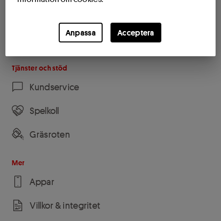
Butiksandelar
Anpassa
Acceptera
Köpta andelar
Tjänster och stöd
Kundservice
Spelkoll
Gräsroten
Mer
Appar
Villkor & integritet