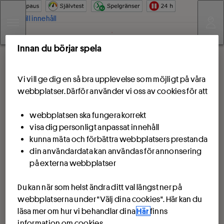
Hoppa till innehåll
Innan du börjar spela
Vi vill ge dig en så bra upplevelse som möjligt på våra
webbplatser. Därför använder vi oss av cookies för att
webbplatsen ska fungera korrekt
visa dig personligt anpassat innehåll
kunna mäta och förbättra webbplatsers prestanda
din användardata kan användas för annonsering
på externa webbplatser
Du kan när som helst ändra ditt val längst ner på
webbplatserna under "Välj dina cookies". Här kan du
läsa mer om hur vi behandlar dina
Här
finns
information om cookies.