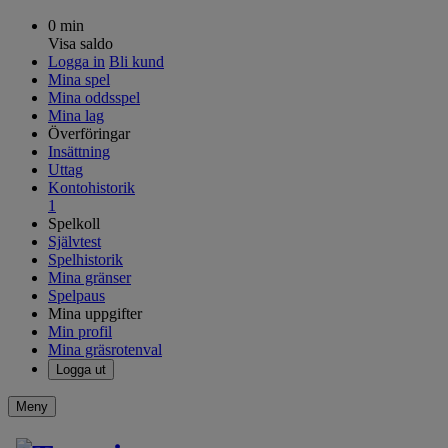
0 min
Visa saldo
Logga in
Bli kund
Mina spel
Mina oddsspel
Mina lag
Överföringar
Insättning
Uttag
Kontohistorik
1
Spelkoll
Självtest
Spelhistorik
Mina gränser
Spelpaus
Mina uppgifter
Min profil
Mina gräsrotenval
Logga ut
Meny