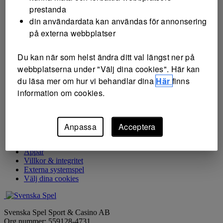
prestanda
Topptipset
Måltipset
din användardata kan användas för annonsering
Challenge
på externa webbplatser
Powerplay
Bomben
Matchen
Du kan när som helst ändra ditt val längst ner på
Sportservice
webbplatserna under "Välj dina cookies". Här kan
Spela tillsammans
du läsa mer om hur vi behandlar dina
Här
finns
Spela i lag
Butiksandelar
information om cookies.
Köpta andelar
Tjänster och stöd
Kundservice
Spelkoll
Anpassa
Acceptera
Gräsroten
Mer
Appar
Villkor & integritet
Externa systemspel
Välj dina cookies
Svenska Spel Sport & Casino AB
Org.nummer: 559128-4731