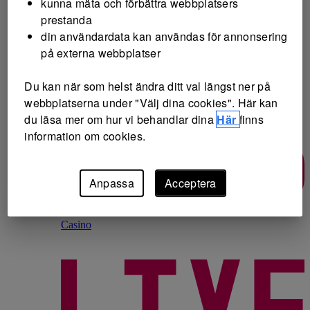
kunna mäta och förbättra webbplatsers
prestanda
din användardata kan användas för annonsering
Bomben
på externa webbplatser
Du kan när som helst ändra ditt val längst ner på
webbplatserna under "Välj dina cookies". Här kan
Matchen
du läsa mer om hur vi behandlar dina
Här
finns
Casino, poker & bingo
information om cookies.
Anpassa
Acceptera
Casino