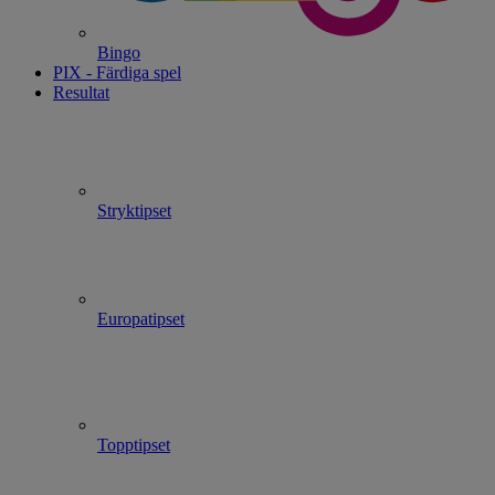
Bingo
PIX - Färdiga spel
Resultat
Stryktipset
Europatipset
Topptipset