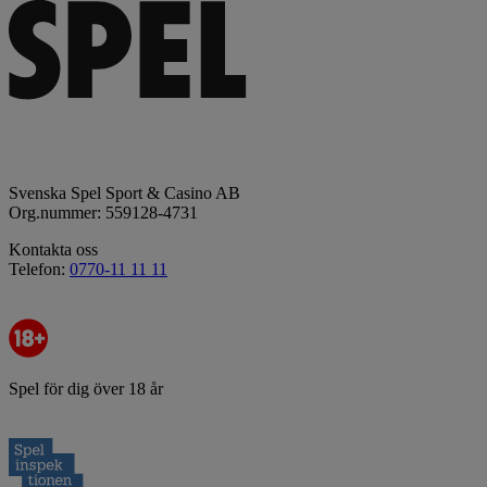
Svenska Spel Sport & Casino AB
Org.nummer: 559128-4731
Kontakta oss
Telefon:
0770-11 11 11
Spel för dig över 18 år