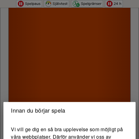
Hoppa till innehåll
Start
Spela
Spel
PIX - Färdiga spel
Resultat
Sportservice
Innan du börjar spela
Spela tillsammans
Vi vill ge dig en så bra upplevelse som möjligt på
Spela i lag
våra webbplatser. Därför använder vi oss av