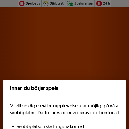
Hoppa till innehåll
Start
Spela
Spel
Sport & hästar
Stryktipset
Jackpot ca 5 milj kr
Europatipset
Topptipset
Måltipset
Jackpot ca 1,5 milj kr
Oddset
Challenge
Powerplay
Innan du börjar spela
Bomben
Matchen
Casino, poker & bingo
Vi vill ge dig en så bra upplevelse som möjligt på våra
Casino
webbplatser. Därför använder vi oss av cookies för att
Live Casino
Poker
webbplatsen ska fungera korrekt