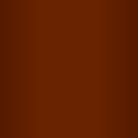
Villkor & integritet
Externa systemspel
Välj dina cookies
Svenska Spel Sport & Casino AB
Org.nummer: 559128-4731
Kontakta oss
Telefon:
0770-11 11 11
Spel för dig över 18 år
Spelinspektionen är tillsynsmyndighet.
Licensen från Spelinspektionen gäller från och med den 1
januari 2019 till och med den 31 december 2028.