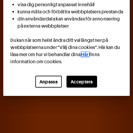
Bingo
visa dig personligt anpassat innehåll
PIX - Färdiga spel
kunna mäta och förbättra webbplatsers prestanda
Resultat
din användardata kan användas för annonsering
Stryktipset
på externa webbplatser
Europatipset
Topptipset
Du kan när som helst ändra ditt val längst ner på
Måltipset
webbplatserna under "Välj dina cookies". Här kan du
Challenge
läsa mer om hur vi behandlar dina
Här
finns
Powerplay
information om cookies.
Bomben
Matchen
Sportservice
Spela tillsammans
Anpassa
Acceptera
Spela i lag
Butiksandelar
Köpta andelar
Tjänster och stöd
Kundservice
Spelkoll
Gräsroten
Mer
Appar