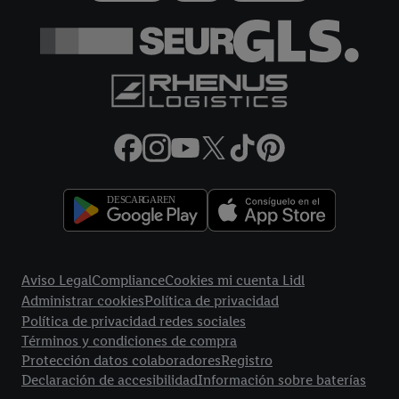
más información sobre el tratamiento de datos.
Al hacer clic en "Rechazar", sólo permite el uso de las
tecnologías necesarias. Al hacer clic en "Aceptar", consiente
todo el tratamiento para todos los fines mencionados.
Encontrará más información, incluida la relativa al período de
almacenamiento de los datos y a su derecho a retirar su
consentimiento en cualquier momento con efectos para el
futuro, en nuestra
política de privacidad.
Puede encontrar el
aviso legal aqui.
Enlaces legales
Aviso Legal
Compliance
Cookies mi cuenta Lidl
Administrar cookies
Política de privacidad
Política de privacidad redes sociales
Términos y condiciones de compra
Protección datos colaboradores
Registro
Declaración de accesibilidad
Información sobre baterías