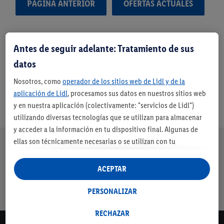
PÁGINA ANTERIOR
OFERTAS ACTUALES
Antes de seguir adelante: Tratamiento de sus
datos
Nosotros, como
operador de los sitios web de Lidl y de la
aplicación de Lidl
, procesamos sus datos en nuestros sitios web
y en nuestra aplicación (colectivamente: "servicios de Lidl")
utilizando diversas tecnologías que se utilizan para almacenar
y acceder a la información en tu dispositivo final. Algunas de
Nuestra promesa de Lidl
ellas son técnicamente necesarias o se utilizan con tu
Envíos
Devolución
Servicio de
Entrega en
consentimiento para configurar los ajustes, para recopilar
gratuitos a
gratuita
financiación
máximo 3 días
estadísticas o para publicidad personalizada dentro y fuera de
ACEPTAR
partir de 79€
los servicios Lidl. Si participa en el programa Lidl Plus, los datos
con cuenta
de su comportamiento de compra en la tienda también se
PERSONALIZAR
Lidl*
procesarán para estos fines.
Si da su consentimiento aquí con fines de publicidad
RECHAZAR