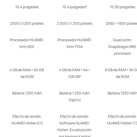
10,4 pulgadas
10,4 pulgadas*
10,95 pulgadas
2000 x 1200 píxeles
2.000 x 1.200 píxeles
2560 × 1600 píxel
Procesador HUAWEI 
Procesador HUAWEI 
Qualcomm 
Kirin 820
Kirin 710A
Snapdragon 865 
processor
4 GB de RAM + 64 GB 
4 GB de RAM + 64 / 
6 GB de RAM + 64 G
de ROM
128 GB*
de ROM
Bateria 7250 mAh
Bateria 7.250 mAh 
Bateria 7250 mA
(típico)
Efecto de sonido 
Efecto de sonido:

Efecto de sonido 
HUAWEI Histen 6.0
Software HUAWEI 
HUAWEI Histen 7.
Histen, Ecualización 
por Harman Kardon