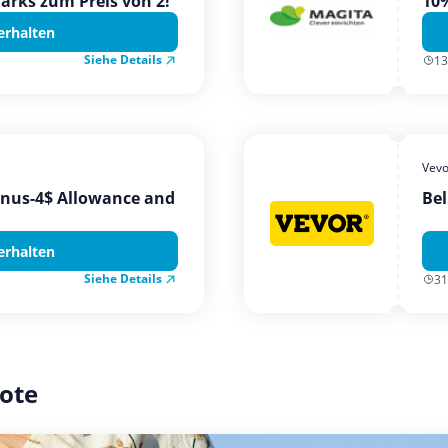
Parks zum Preis von 2!
10%
erhalten
Siehe Details
13
Vevo
onus-4$ Allowance and
Bel
erhalten
Siehe Details
31
ote