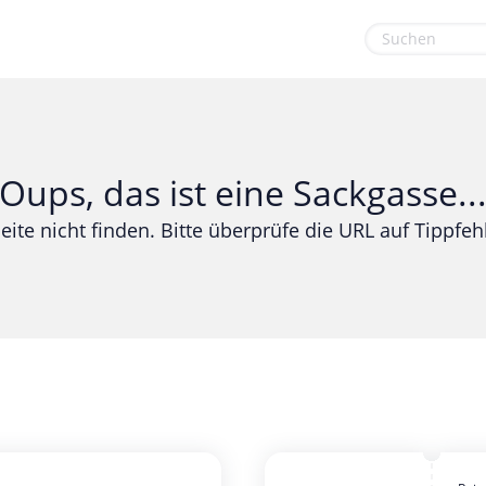
euge
Gaming & Spielzeug
Sport & Freizeit
Garten, Haushalt & Tiere
Urlaub & Reise
Oups, das ist eine Sackgasse..
Gesundheit & Beauty
eite nicht finden. Bitte überprüfe die URL auf Tippfehl
Mobilfunk & Internet
Mode & Accessoires
Shopping
Sonstiges