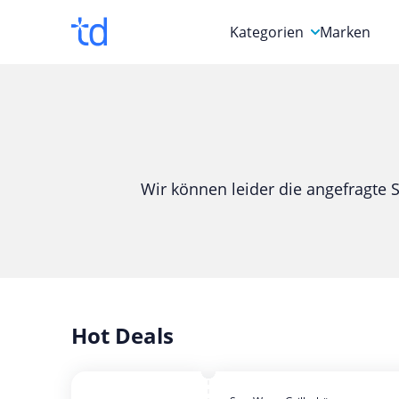
Kategorien
Marken
Auto, Motorrad & Werkz
Blumen & Geschenke
Bücher & Magazine
Wir können leider die angefragte S
Computer & Elektronik
Entertainment & Media
Essen & Trinken
Foto, Druck & Büro
Hot Deals