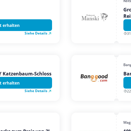
Reit
Gro
Rei
t erhalten
Siehe Details
31
Ban
TY Katzenbaum-Schloss
Ba
t erhalten
Siehe Details
22
Magi