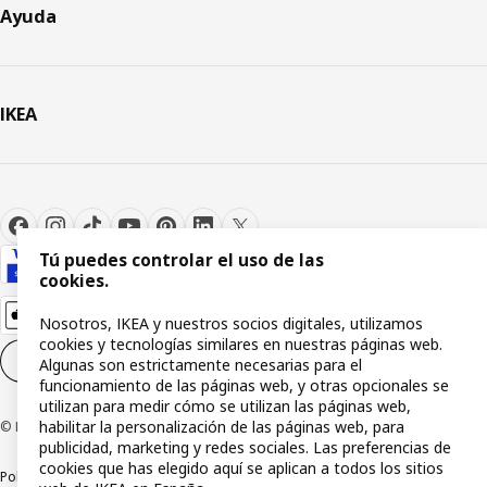
Ayuda
IKEA
Tú puedes controlar el uso de las
cookies.
Nosotros, IKEA y nuestros socios digitales, utilizamos
cookies y tecnologías similares en nuestras páginas web.
Configuración de cookies
ES
Algunas son estrictamente necesarias para el
funcionamiento de las páginas web, y otras opcionales se
utilizan para medir cómo se utilizan las páginas web,
habilitar la personalización de las páginas web, para
© Inter IKEA Systems B.V 1999-2026
publicidad, marketing y redes sociales. Las preferencias de
cookies que has elegido aquí se aplican a todos los sitios
Política de privacidad
Política de cookies
Términos y condiciones