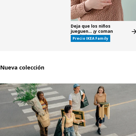
Deja que los niños
jueguen... ¡y coman
gratis!*
Precio IKEA Family
Nueva colección
Saltar listado