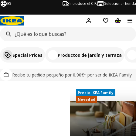
ES
Introduce el C.P.
Seleccionar tienda
Hej!
Iniciar sesión
Lista de deseo
Carrito d
Special Prices
Productos de jardín y terraza
Recibe tu pedido pequeño por 0,90€* por ser de IKEA Family
Precio IKEA Family
Precio IKEA Family
IKEA, tu tienda de muebles y decoració
Novedad