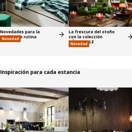
Novedades para la
La frescura del otoño
vuelta a la rutina
con la colección
Novedad
HÖSTAGILLE
Novedad
Inspiración para cada estancia
Saltar listado