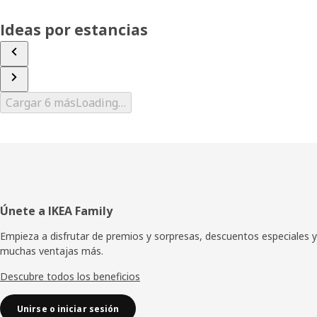
Ideas por estancias
Cargar 6 más
Loading…
Pie
Únete a IKEA Family
de
Empieza a disfrutar de premios y sorpresas, descuentos especiales y
muchas ventajas más.
página
Descubre todos los beneficios
Unirse o iniciar sesión