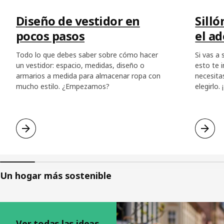
Diseño de vestidor en
Silló
pocos pasos
el a
Todo lo que debes saber sobre cómo hacer
Si vas a
un vestidor: espacio, medidas, diseño o
esto te 
armarios a medida para almacenar ropa con
necesita
mucho estilo. ¿Empezamos?
elegirlo.
Un hogar más sostenible
Saltar listado
Ver todas las ideas