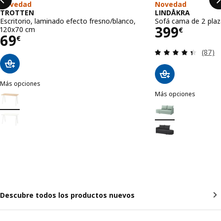
Novedad
Novedad
TROTTEN
LINDÅKRA
Escritorio, laminado efecto fresno/blanco,
Sofá cama de 2 plaza
Precio 39
399
120x70 cm
€
Precio 69€
69
€
Revisa
(87)
Más opciones
TROTTEN
Más opciones
Opción: TROTTEN, Escritorio, laminado efecto fresno/blanco, 120x
LINDÅKRA
Opción: LINDÅKRA, So
Opción: TROTTEN, Escritorio, blanco, 120x70 cm
Opción: LINDÅKRA, S
Descubre todos los productos nuevos