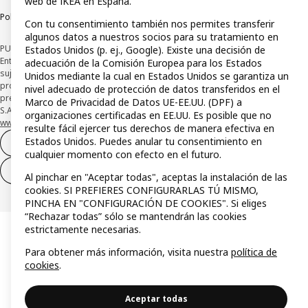
web de IKEA en España.
Política de divulgación responsable
Con tu consentimiento también nos permites transferir
algunos datos a nuestros socios para su tratamiento en
PUBLICIDAD: *Financiación a través de la tarjeta IKEA VISA emitida por la
Estados Unidos (p. ej., Google). Existe una decisión de
Entidad de Pago híbrida CaixaBank Payments & Consumer, E.F.C., E.P., S.A.U., y
adecuación de la Comisión Europea para los Estados
sujeta a su organización. La entidad ha escogido como sistema de
Unidos mediante la cual en Estados Unidos se garantiza un
protección de los fondos recibidos de usuarios de servicios de pago que
nivel adecuado de protección de datos transferidos en el
presta su depósito en una cuenta bancaria separada abierta en CaixaBank,
Marco de Privacidad de Datos UE-EE.UU. (DPF) a
S.A. Conoce más acerca de las formas de pago de tu tarjeta aquí:
organizaciones certificadas en EE.UU. Es posible que no
www.caixabankpc.com/es/productos
. ​
resulte fácil ejercer tus derechos de manera efectiva en
Estados Unidos. Puedes anular tu consentimiento en
Desistimiento del contrato
cualquier momento con efecto en el futuro.
Desistimiento de solo servicios
Al pinchar en "Aceptar todas", aceptas la instalación de las
cookies. SI PREFIERES CONFIGURARLAS TÚ MISMO,
PINCHA EN "CONFIGURACIÓN DE COOKIES". Si eliges
“Rechazar todas” sólo se mantendrán las cookies
estrictamente necesarias.
Para obtener más información, visita nuestra
política de
cookies
.
Aceptar todas