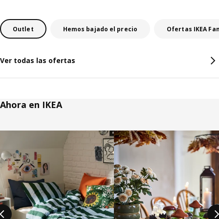
Outlet
Hemos bajado el precio
Ofertas IKEA Fa
Ver todas las ofertas
Ahora en IKEA
Saltar listado