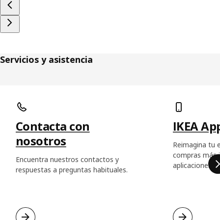
Servicios y asistencia
Saltar listado
Contacta con
IKEA Ap
nosotros
Reimagina tu e
compras más in
Encuentra nuestros contactos y
aplicaciones d
respuestas a preguntas habituales.