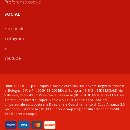
Preferenze cookie
SOCIAL
Facebook
Instagram
X
Youtube
LIBRERIE.COOP S.p.a. - capitale sociale euro 900.000 int.vers. Registro imprese
di Bologna, C.F. e P.I.: 02591561200 REA di Bologna: 451543 ; SEDE LEGALE: via
Villanova, 29/7 - 40055 Villanova di Castenaso (BO) - SEDE AMMINISTRATIVA: via
Trattati Comunitari Europei 1957-2007, 13 - 40127 Bologna - Società
unipersonale sottoposta alla Direzione e Coordinamento di Coop Alleanza 3.0
Soc. Coop., Castenaso (BO) PEC: libreriecoopspa@pec.librerie.coop.it MAIL:
info@librerie.coop.it