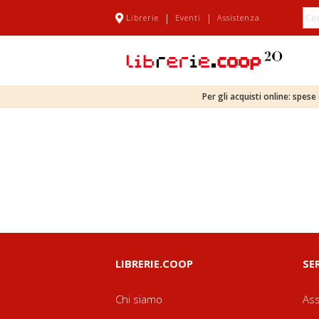
|
|
Librerie
Eventi
Assistenza
Per gli acquisti online: spes
LIBRERIE.COOP
SE
Chi siamo
Ass