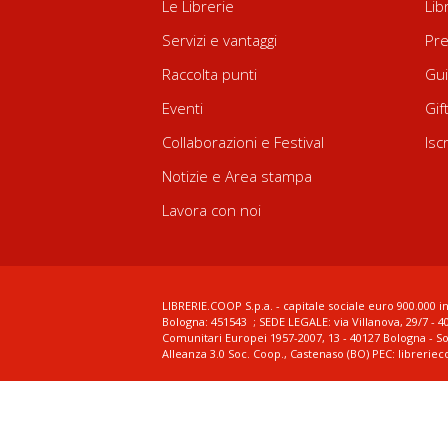
Le Librerie
Lib
Servizi e vantaggi
Pre
Raccolta punti
Gui
Eventi
Gif
Collaborazioni e Festival
Isc
Notizie e Area stampa
Lavora con noi
LIBRERIE.COOP S.p.a. - capitale sociale euro 900.000 in
Bologna: 451543 ; SEDE LEGALE: via Villanova, 29/7 - 4
Comunitari Europei 1957-2007, 13 - 40127 Bologna - S
Alleanza 3.0 Soc. Coop., Castenaso (BO) PEC: librerie