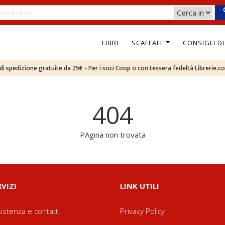
LIBRI
SCAFFALI
CONSIGLI D
e di spedizione gratuite da 25€ - Per i soci Coop o con tessera fedeltà Librerie.c
404
PAgina non trovata
RVIZI
LINK UTILI
istenza e contatti
Privacy Policy