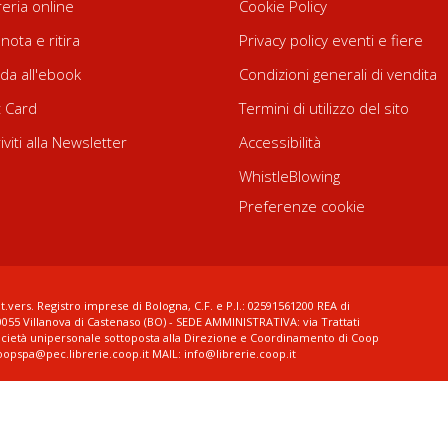
reria online
Cookie Policy
nota e ritira
Privacy policy eventi e fiere
da all'ebook
Condizioni generali di vendita
t Card
Termini di utilizzo del sito
riviti alla Newsletter
Accessibilità
WhistleBlowing
Preferenze cookie
t.vers. Registro imprese di Bologna, C.F. e P.I.: 02591561200 REA di
0055 Villanova di Castenaso (BO) - SEDE AMMINISTRATIVA: via Trattati
ocietà unipersonale sottoposta alla Direzione e Coordinamento di Coop
coopspa@pec.librerie.coop.it MAIL: info@librerie.coop.it