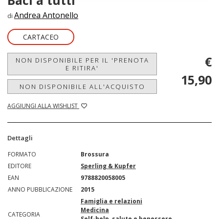
Baci a tutti
Andrea Antonello
di
CARTACEO
€
NON DISPONIBILE PER IL 'PRENOTA
E RITIRA'
15,90
NON DISPONIBILE ALL'ACQUISTO
AGGIUNGI ALLA WISHLIST
Dettagli
FORMATO
Brossura
EDITORE
Sperling & Kupfer
EAN
9788820058005
ANNO PUBBLICAZIONE
2015
Famiglia e relazioni
Medicina
CATEGORIA
Self-help, salute e benessere