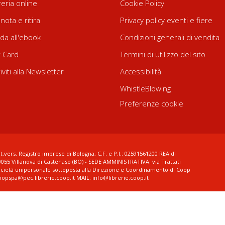
reria online
Cookie Policy
nota e ritira
Privacy policy eventi e fiere
da all'ebook
Condizioni generali di vendita
t Card
Termini di utilizzo del sito
riviti alla Newsletter
Accessibilità
WhistleBlowing
Preferenze cookie
t.vers. Registro imprese di Bologna, C.F. e P.I.: 02591561200 REA di
0055 Villanova di Castenaso (BO) - SEDE AMMINISTRATIVA: via Trattati
ocietà unipersonale sottoposta alla Direzione e Coordinamento di Coop
coopspa@pec.librerie.coop.it MAIL: info@librerie.coop.it