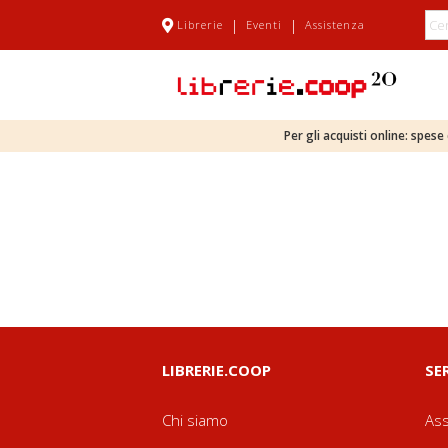
|
|
Librerie
Eventi
Assistenza
Per gli acquisti online: spes
LIBRERIE.COOP
SE
Chi siamo
Ass