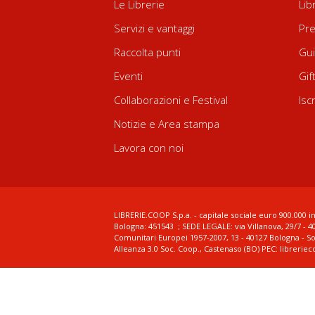
Le Librerie
Lib
Servizi e vantaggi
Pre
Raccolta punti
Gui
Eventi
Gif
Collaborazioni e Festival
Isc
Notizie e Area stampa
Lavora con noi
LIBRERIE.COOP S.p.a. - capitale sociale euro 900.000 in
Bologna: 451543 ; SEDE LEGALE: via Villanova, 29/7 - 4
Comunitari Europei 1957-2007, 13 - 40127 Bologna - S
Alleanza 3.0 Soc. Coop., Castenaso (BO) PEC: librerie