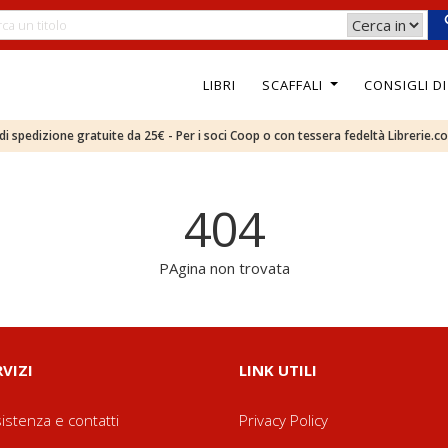
LIBRI
SCAFFALI
CONSIGLI D
e di spedizione gratuite da 25€ - Per i soci Coop o con tessera fedeltà Librerie.c
404
PAgina non trovata
RVIZI
LINK UTILI
istenza e contatti
Privacy Policy