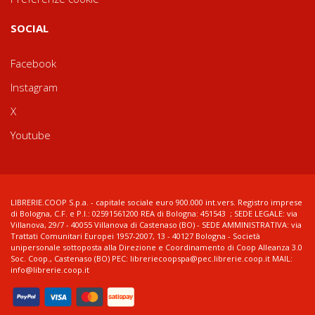
SOCIAL
Facebook
Instagram
X
Youtube
LIBRERIE.COOP S.p.a. - capitale sociale euro 900.000 int.vers. Registro imprese
di Bologna, C.F. e P.I.: 02591561200 REA di Bologna: 451543 ; SEDE LEGALE: via
Villanova, 29/7 - 40055 Villanova di Castenaso (BO) - SEDE AMMINISTRATIVA: via
Trattati Comunitari Europei 1957-2007, 13 - 40127 Bologna - Società
unipersonale sottoposta alla Direzione e Coordinamento di Coop Alleanza 3.0
Soc. Coop., Castenaso (BO) PEC: libreriecoopspa@pec.librerie.coop.it MAIL:
info@librerie.coop.it