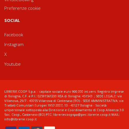
Preferenze cookie
SOCIAL
Facebook
Instagram
X
Youtube
LIBRERIE.COOP S.p.a. - capitale sociale euro 900.000 int.vers. Registro imprese
di Bologna, C.F. e P.I.: 02591561200 REA di Bologna: 451543 ; SEDE LEGALE: via
Villanova, 29/7 - 40055 Villanova di Castenaso (BO) - SEDE AMMINISTRATIVA: via
Trattati Comunitari Europei 1957-2007, 13 - 40127 Bologna - Società
unipersonale sottoposta alla Direzione e Coordinamento di Coop Alleanza 3.0
Soc. Coop., Castenaso (BO) PEC: libreriecoopspa@pec.librerie.coop.it MAIL:
info@librerie.coop.it