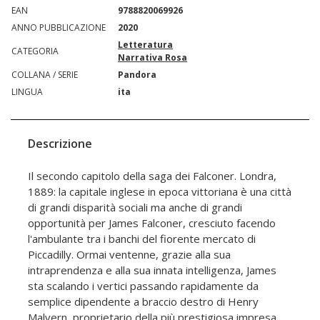
EAN
9788820069926
ANNO PUBBLICAZIONE
2020
Letteratura
CATEGORIA
Narrativa Rosa
COLLANA / SERIE
Pandora
LINGUA
ita
Descrizione
Il secondo capitolo della saga dei Falconer. Londra,
1889: la capitale inglese in epoca vittoriana è una città
di grandi disparità sociali ma anche di grandi
opportunità per James Falconer, cresciuto facendo
l'ambulante tra i banchi del fiorente mercato di
Piccadilly. Ormai ventenne, grazie alla sua
intraprendenza e alla sua innata intelligenza, James
sta scalando i vertici passando rapidamente da
semplice dipendente a braccio destro di Henry
Malvern, proprietario della più prestigiosa impresa