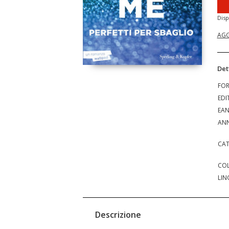
Disp
AGG
Det
FO
EDI
EA
ANN
CAT
COL
LIN
Descrizione