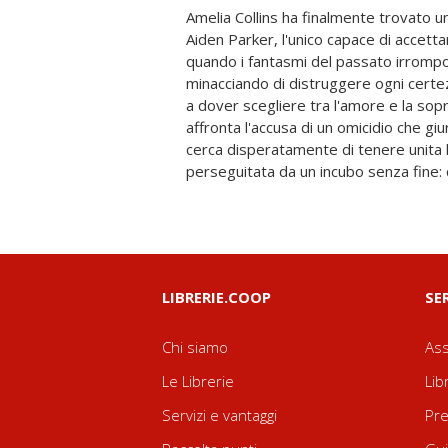
Amelia Collins ha finalmente trovato un 
ancora smesso di cercarla. Decisi a vi
Aiden Parker, l'unico capace di accetta
di normalità, i due si rifugiano in una ca
quando i fantasmi del passato irrompo
amici, ma i segreti taciuti a lungo no
minacciando di distruggere ogni certez
per sempre. Con la paura che cresce
a dover scegliere tra l'amore e la so
distanza, Amelia capisce che prote
affronta l'accusa di un omicidio che g
significare rinunciare a tutto. Può dav
cerca disperatamente di tenere unita l
persona che l'ha fatta sentire al sicuro
perseguitata da un incubo senza fine: q
LIBRERIE.COOP
SE
Chi siamo
Ass
Le Librerie
Lib
Servizi e vantaggi
Pre