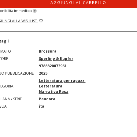
AGGIUNGI AL CARRELLO
onibilità immediata
?
IUNGI ALLA WISHLIST
tagli
RMATO
Brossura
TORE
Sperling & Kupfer
N
9788820073961
O PUBBLICAZIONE
2025
Letteratura per ragazzi
EGORIA
Letteratura
Narrativa Rosa
LANA / SERIE
Pandora
GUA
ita