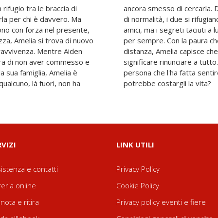
rifugio tra le braccia di
vere almeno un frammento
rla per chi è davvero. Ma
sa sulla spiaggia con i loro
no con forza nel presente,
n possono rimanere nascosti
za, Amelia si trova di nuovo
 e l'amore che brucia ogni
pravvivenza. Mentre Aiden
ggere chi ama potrebbe
iura di non aver commesso e
vero lasciare andare l'unica
a sua famiglia, Amelia è
, pur sapendo che restare
ualcuno, là fuori, non ha
potrebbe costargli la vita?
RVIZI
LINK UTILI
istenza e contatti
Privacy Policy
reria online
Cookie Policy
nota e ritira
Privacy policy eventi e fiere