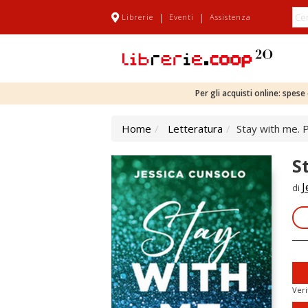
|
|
Librerie
Eventi
Assistenza
Per gli acquisti online: spes
Home
Letteratura
Stay with me. P
S
J
di
Veri