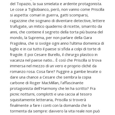
del Topazio, la sua smielata e ardente protagonista.
Le cose a Tigliobianco, però, non vanno come Priscilla
si aspetta: comari in guerra, gatti scomparsi,
ragazzine che sognano di diventare detective, lettere
trafugate, un mitico quaderno di ricette, smarrito da
anni, che contiene il segreto della torta più buona del
mondo, la Suprema, per non parlare della Gara
Fragolina, che si svolge ogni anno l'ultima domenica di
luglio e in cui tutto il paese si sfida a colpi di torte di
fragole. E poi Cesare Burello, il chirurgo plastico in
vacanza nel paese natio... È così che Priscilla si trova
immersa nel mezzo di un vero e proprio cliché da
romanzo rosa. Cosa fare? Fuggire a gambe levate o
dare una chance a Cesare che sembra la copia
carbone di Roger MacMillan, l'affascinante
protagonista dell'Harmony che lei ha scritto? Fra
picnic notturni, complotti e una caccia al tesoro
squisitamente letteraria, Priscilla si troverà
finalmente a fare i conti con la domanda che la
tormenta da sempre: davvero la vita reale non può