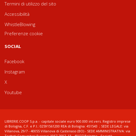
Termini di utilizzo del sito
Accessibilità
WhistleBlowing
Preferenze cookie
SOCIAL
Facebook
Instagram
X
Youtube
LIBRERIE.COOP S.p.a. - capitale sociale euro 900.000 int.vers. Registro imprese
di Bologna, C.F. e P.I.: 02591561200 REA di Bologna: 451543 ; SEDE LEGALE: via
Villanova, 29/7 - 40055 Villanova di Castenaso (BO) - SEDE AMMINISTRATIVA: via
Trattati Comunitari Europei 1957-2007, 13 - 40127 Bologna - Società