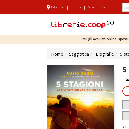
|
|
Librerie
Eventi
Assistenza
Per gli acquisti online: spes
Home
Saggistica
Biografie
5 st
5
C
di
AGG