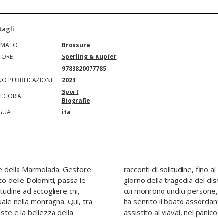
tagli
RMATO
Brossura
TORE
Sperling & Kupfer
N
9788820077785
O PUBBLICAZIONE
2023
Sport
EGORIA
Biografie
GUA
ita
ode della Marmolada. Gestore
del terribile 3 luglio 2022. Il
lto delle Dolomiti, passa le
seracco della Marmolada, in
itudine ad accogliere chi,
in Capanna. Da Punta Penìa
tuale nella montagna. Qui, tra
o le operazioni di ricerca, ha
este e la bellezza della
ionisti che erano con lui.