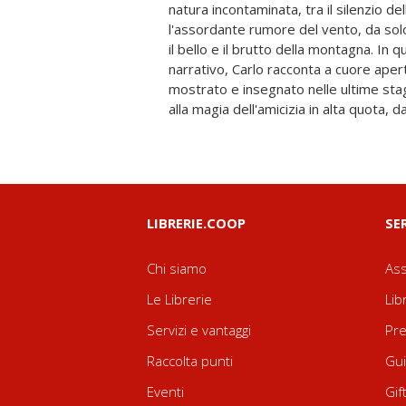
natura incontaminata, tra il silenzio d
Ha lasciato il suo rifugio solo dopo alcun
l'assordante rumore del vento, da sol
abbandonare la sua casa anche se 
il bello e il brutto della montagna. In 
racconto vivo e brillante su come l
narrativo, Carlo racconta a cuore aper
amorevole e nemica spietata, luogo
mostrato e insegnato nelle ultime stagio
alla magia dell'amicizia in alta quota, d
LIBRERIE.COOP
SE
Chi siamo
Ass
Le Librerie
Lib
Servizi e vantaggi
Pre
Raccolta punti
Gui
Eventi
Gif