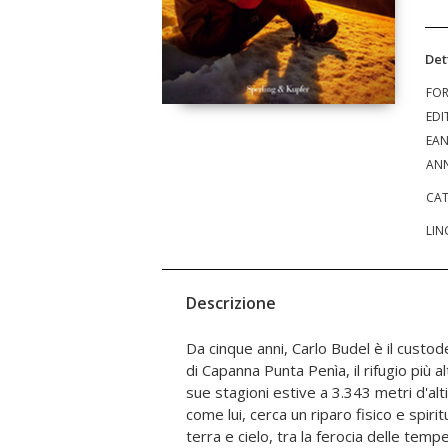
Det
FO
EDI
EA
ANN
CAT
LIN
Descrizione
Da cinque anni, Carlo Budel è il cust
racconti di solitudine, fino al resoconto 
di Capanna Punta Penìa, il rifugio più a
giorno della tragedia del distacco del 
sue stagioni estive a 3.343 metri d'alt
cui morirono undici persone, Carlo era 
come lui, cerca un riparo fisico e spiri
ha sentito il boato assordante, ha vist
terra e cielo, tra la ferocia delle temp
assistito al viavai, nel panico, degli escurs