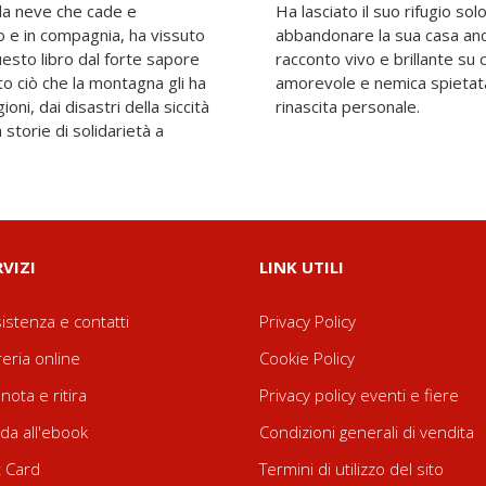
ella neve che cade e
i giorni, incapace di
o e in compagnia, ha vissuto
pieno di disperazione. Un
questo libro dal forte sapore
a natura può essere amica
to ciò che la montagna gli ha
 di cambiamento e culla di
ni, dai disastri della siccità
rinascita personale.
a storie di solidarietà a
RVIZI
LINK UTILI
istenza e contatti
Privacy Policy
reria online
Cookie Policy
nota e ritira
Privacy policy eventi e fiere
da all'ebook
Condizioni generali di vendita
t Card
Termini di utilizzo del sito