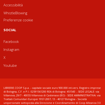
Accessibilità
WhistleBlowing
Preferenze cookie
SOCIAL
Facebook
Instagram
X
Youtube
LIBRERIE.COOP S.p.a. - capitale sociale euro 900.000 int.vers. Registro imprese
di Bologna, C.F. e P.I.: 02591561200 REA di Bologna: 451543 ; SEDE LEGALE: via
Villanova, 29/7 - 40055 Villanova di Castenaso (BO) - SEDE AMMINISTRATIVA: via
Trattati Comunitari Europei 1957-2007, 13 - 40127 Bologna - Società
unipersonale sottoposta alla Direzione e Coordinamento di Coop Alleanza 3.0