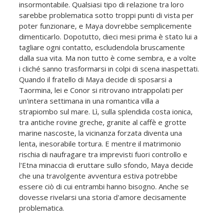
insormontabile. Qualsiasi tipo di relazione tra loro
sarebbe problematica sotto troppi punti di vista per
poter funzionare, e Maya dovrebbe semplicemente
dimenticarlo. Dopotutto, dieci mesi prima è stato lui a
tagliare ogni contatto, escludendola bruscamente
dalla sua vita. Ma non tutto è come sembra, e a volte
i cliché sanno trasformarsi in colpi di scena inaspettati.
Quando il fratello di Maya decide di sposarsi a
Taormina, lei e Conor si ritrovano intrappolati per
un'intera settimana in una romantica villa a
strapiombo sul mare. Lì, sulla splendida costa ionica,
tra antiche rovine greche, granite al caffè e grotte
marine nascoste, la vicinanza forzata diventa una
lenta, inesorabile tortura. E mentre il matrimonio
rischia di naufragare tra imprevisti fuori controllo e
l'Etna minaccia di eruttare sullo sfondo, Maya decide
che una travolgente avventura estiva potrebbe
essere ciò di cui entrambi hanno bisogno. Anche se
dovesse rivelarsi una storia d'amore decisamente
problematica.