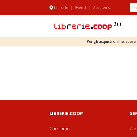
|
|
Librerie
Eventi
Assistenza
Per gli acquisti online: spes
LIBRERIE.COOP
SE
Chi siamo
Ass