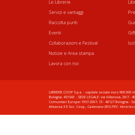
Le Librerie
Lib
Servizi e vantaggi
Pre
Raccolta punti
Gui
Eventi
Gif
Collaborazioni e Festival
Isc
Notizie e Area stampa
Lavora con noi
LIBRERIE.COOP S.p.a. - capitale sociale euro 900.000 in
Bologna: 451543 ; SEDE LEGALE: via Villanova, 29/7 - 4
Comunitari Europei 1957-2007, 13 - 40127 Bologna - S
Alleanza 3.0 Soc. Coop., Castenaso (BO) PEC: librerie