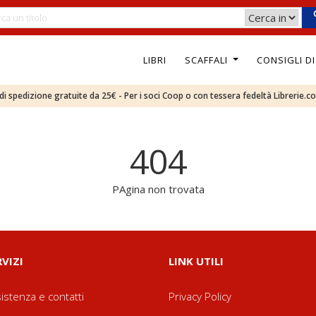
LIBRI
SCAFFALI
CONSIGLI D
e di spedizione gratuite da 25€ - Per i soci Coop o con tessera fedeltà Librerie.c
404
PAgina non trovata
RVIZI
LINK UTILI
istenza e contatti
Privacy Policy