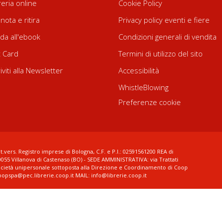
reria online
Cookie Policy
nota e ritira
Privacy policy eventi e fiere
da all'ebook
Condizioni generali di vendita
t Card
Termini di utilizzo del sito
riviti alla Newsletter
Accessibilità
WhistleBlowing
Preferenze cookie
t.vers. Registro imprese di Bologna, C.F. e P.I.: 02591561200 REA di
0055 Villanova di Castenaso (BO) - SEDE AMMINISTRATIVA: via Trattati
ocietà unipersonale sottoposta alla Direzione e Coordinamento di Coop
coopspa@pec.librerie.coop.it MAIL: info@librerie.coop.it