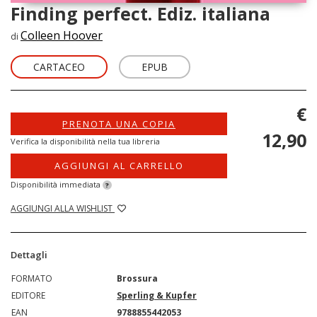
Finding perfect. Ediz. italiana
Colleen Hoover
di
CARTACEO
EPUB
€
PRENOTA UNA COPIA
12,90
Verifica la disponibilità nella tua libreria
AGGIUNGI AL CARRELLO
Disponibilità immediata
?
AGGIUNGI ALLA WISHLIST
Dettagli
FORMATO
Brossura
EDITORE
Sperling & Kupfer
EAN
9788855442053