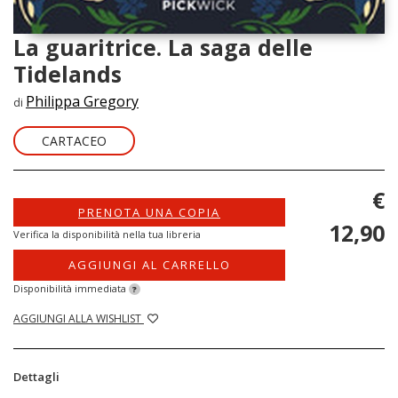
La guaritrice. La saga delle
Tidelands
Philippa Gregory
di
CARTACEO
€
PRENOTA UNA COPIA
12,90
Verifica la disponibilità nella tua libreria
AGGIUNGI AL CARRELLO
Disponibilità immediata
?
AGGIUNGI ALLA WISHLIST
Dettagli