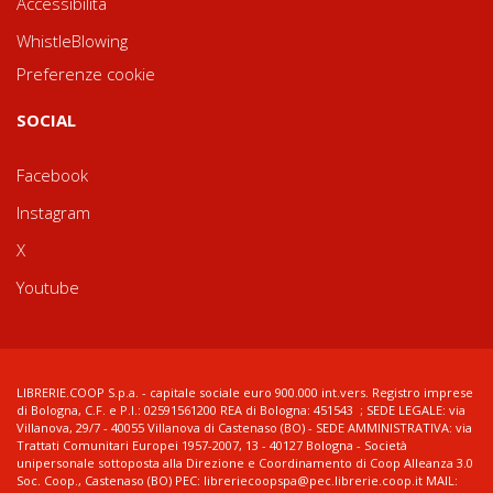
Accessibilità
WhistleBlowing
Preferenze cookie
SOCIAL
Facebook
Instagram
X
Youtube
LIBRERIE.COOP S.p.a. - capitale sociale euro 900.000 int.vers. Registro imprese
di Bologna, C.F. e P.I.: 02591561200 REA di Bologna: 451543 ; SEDE LEGALE: via
Villanova, 29/7 - 40055 Villanova di Castenaso (BO) - SEDE AMMINISTRATIVA: via
Trattati Comunitari Europei 1957-2007, 13 - 40127 Bologna - Società
unipersonale sottoposta alla Direzione e Coordinamento di Coop Alleanza 3.0
Soc. Coop., Castenaso (BO) PEC: libreriecoopspa@pec.librerie.coop.it MAIL: