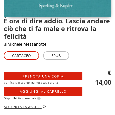
È ora di dire addio. Lascia andare
ciò che ti fa male e ritrova la
felicità
Michele Mezzanotte
di
CARTACEO
EPUB
€
PRENOTA UNA COPIA
14,00
Verifica la disponibilità nella tua libreria
AGGIUNGI AL CARRELLO
Disponibilità immediata
?
AGGIUNGI ALLA WISHLIST