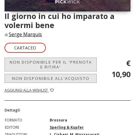
Il giorno in cui ho imparato a
volermi bene
Serge Marquis
di
CARTACEO
€
NON DISPONIBILE PER IL 'PRENOTA
E RITIRA'
10,90
NON DISPONIBILE ALL'ACQUISTO
AGGIUNGI ALLA WISHLIST
Dettagli
FORMATO
Brossura
EDITORE
Sperling & Kupfer
TRADUTTORI
L. Cisbani, M. Mazzacurati