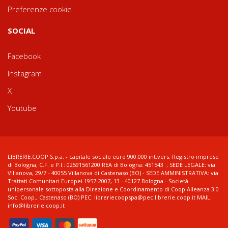
Preferenze cookie
SOCIAL
Facebook
Instagram
X
Youtube
LIBRERIE.COOP S.p.a. - capitale sociale euro 900.000 int.vers. Registro imprese
di Bologna, C.F. e P.I.: 02591561200 REA di Bologna: 451543 ; SEDE LEGALE: via
Villanova, 29/7 - 40055 Villanova di Castenaso (BO) - SEDE AMMINISTRATIVA: via
Trattati Comunitari Europei 1957-2007, 13 - 40127 Bologna - Società
unipersonale sottoposta alla Direzione e Coordinamento di Coop Alleanza 3.0
Soc. Coop., Castenaso (BO) PEC: libreriecoopspa@pec.librerie.coop.it MAIL:
info@librerie.coop.it