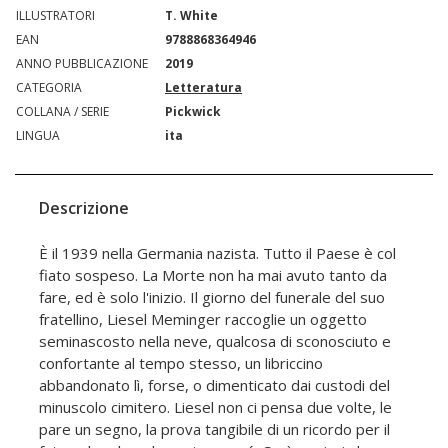
ILLUSTRATORI
T. White
EAN
9788868364946
ANNO PUBBLICAZIONE
2019
CATEGORIA
Letteratura
COLLANA / SERIE
Pickwick
LINGUA
ita
Descrizione
È il 1939 nella Germania nazista. Tutto il Paese è col
fiato sospeso. La Morte non ha mai avuto tanto da
fare, ed è solo l'inizio. Il giorno del funerale del suo
fratellino, Liesel Meminger raccoglie un oggetto
seminascosto nella neve, qualcosa di sconosciuto e
confortante al tempo stesso, un libriccino
abbandonato lì, forse, o dimenticato dai custodi del
minuscolo cimitero. Liesel non ci pensa due volte, le
pare un segno, la prova tangibile di un ricordo per il