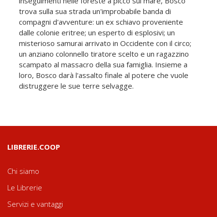
inseguimenti nelle foreste a picco sul mare, Bosco
trova sulla sua strada un'improbabile banda di
compagni d'avventure: un ex schiavo proveniente
dalle colonie eritree; un esperto di esplosivi; un
misterioso samurai arrivato in Occidente con il circo;
un anziano colonnello tiratore scelto e un ragazzino
scampato al massacro della sua famiglia. Insieme a
loro, Bosco darà l'assalto finale al potere che vuole
distruggere le sue terre selvagge.
LIBRERIE.COOP
Chi siamo
Le Librerie
Servizi e vantaggi