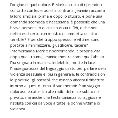
l'origine di quel dolore. E Mark accetta di riprendere
contatto con lei, e poi di incontrarla. Jeannie racconta
la loro amicizia, prima e dopo lo stupro, e pone una
domanda scomoda e necessaria: è possibile che una
brava persona, o qualcuno di cui ti fidi, o che non
definiresti certo «un mostro» commetta un atto
terribile? E perché troppo spesso le vittime sono
portate a minimizzare, giustificare, tacere?
Intervistando Mark e ripercorrendo la propria vita
dopo quel trauma, Jeannie mostra come quell'abuso
l'ha segnata in maniera indelebile, mette in luce
l'inadeguatezza del linguaggio usato per parlare della
violenza sessuale e, più in generale, le contraddizioni,
le ipocrisie, gli ostacoli che minano ancora il dibattito
intorno a questo tema. Il suo memoir è un viaggio
doloroso e catartico alle radici del male subito nel
privato, ma anche una testimonianza coraggiosa e
risoluta con cui dà voce a tutte le donne vittime di
violenza.