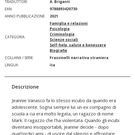
TRADUTTORI
A. Briganti
EAN
9788893420730
ANNO PUBBLICAZIONE
2021
Famiglia e relazioni
Psicologia
Criminologia
CATEGORIA
Scienze sociali
Self-help, salute e benessere
Biografie
COLLANA / SERIE
Frassinelli narrativa straniera
LINGUA
ita
Descrizione
Jeannie Vanasco fa lo stesso incubo da quando era
adolescente. Sogna sempre lui: un ex compagno di
scuola a cui era molto legata, un ragazzo di nome
Mark. Il ragazzo che l'ha violentata. Quando gli incubi
diventano insopportabili, Jeannie decide - dopo
quattordici anni - di uscire dal silenzio e affrontare