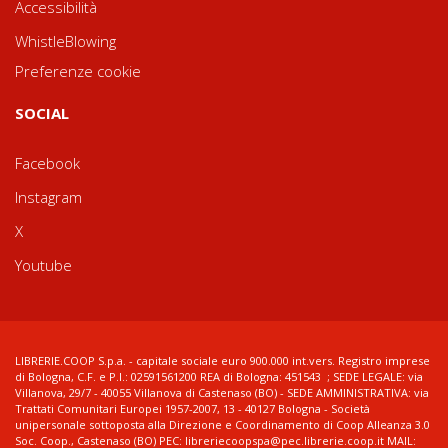
Accessibilità
WhistleBlowing
Preferenze cookie
SOCIAL
Facebook
Instagram
X
Youtube
LIBRERIE.COOP S.p.a. - capitale sociale euro 900.000 int.vers. Registro imprese
di Bologna, C.F. e P.I.: 02591561200 REA di Bologna: 451543 ; SEDE LEGALE: via
Villanova, 29/7 - 40055 Villanova di Castenaso (BO) - SEDE AMMINISTRATIVA: via
Trattati Comunitari Europei 1957-2007, 13 - 40127 Bologna - Società
unipersonale sottoposta alla Direzione e Coordinamento di Coop Alleanza 3.0
Soc. Coop., Castenaso (BO) PEC: libreriecoopspa@pec.librerie.coop.it MAIL: