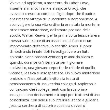
Viveva ad Appleton, a mezz'ora da Cabot Cove,
insieme al marito Frank e al nipote Grady, che
avevano cresciuto come un figlio dopo che il padre
era rimasto vittima di un incidente automobilistico. A
sconvolgere la sua vita ordinaria era stata la morte, in
circostanze misteriose, dell'amato preside della
scuola, Walter Reavis: per la prima volta Jessica si era
messa sulle tracce di un assassino al fianco di un
improvvisato detective, lo sceriffo Amos Tupper,
dimostrando innate doti investigative e un fiuto
spiccato. Sono passati venticinque anni da allora e
quando, durante un'intervista per il giornale
scolastico, una giovane reporter le chiede di quella
vicenda, Jessica si insospettisce. Un nuovo misterioso
omicidio e l'inaspettato invito alla festa di
pensionamento di una vecchia collega di Appleton la
convincono che i collegamenti con la sua prima
indagine sono decisamente troppi per trattarsi di una
coincidenza. Con solo il suo infallibile istinto a guidarla,
Jessica cercherà di scoprire cosa sia davvero