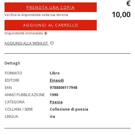
€
PRENOTA UNA COPIA
10,00
Verifica la disponibilità nella tua libreria
AGGIUNGI AL CARRELLO
Disponibilità immediata
?
AGGIUNGI ALLA WISHLIST
Dettagli
FORMATO
Libro
EDITORE
Einaudi
EAN
9788806117948
ANNO PUBBLICAZIONE
1990
CATEGORIA
Poesia
COLLANA / SERIE
Collezione di poesia
LINGUA
ita