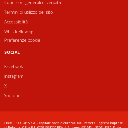
Condizioni generali di vendita
Termini di utilizzo del sito
Accessibilità
WhistleBlowing
Preferenze cookie
SOCIAL
Facebook
Instagram
X
Youtube
LIBRERIE.COOP S.p.a. - capitale sociale euro 900.000 int.vers. Registro imprese
di Bologna, C.F. e P.I.: 02591561200 REA di Bologna: 451543 ; SEDE LEGALE: via