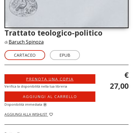
Trattato teologico-politico
Baruch Spinoza
di
CARTACEO
EPUB
€
PRENOTA UNA COPIA
27,00
Verifica la disponibilità nella tua libreria
AGGIUNGI AL CARRELLO
Disponibilità immediata
?
AGGIUNGI ALLA WISHLIST